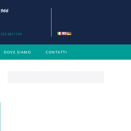
1966
 333 3811154
DOVE SIAMO
CONTATTI