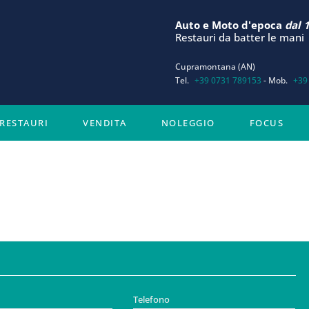
Auto e Moto d'epoca
dal 
Restauri da batter le mani
Cupramontana (AN)
Tel.
+39 0731 789153
- Mob.
+39
RESTAURI
VENDITA
NOLEGGIO
FOCUS
Telefono