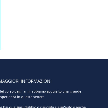
MAGGIORI INFORMAZIONI
el corso degli anni abbiamo acquisito una grande
sperienza in questo settore.
e hai qualsiasi dubbio o curiosità su un'auto o anche