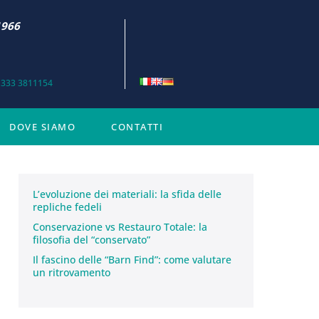
1966
 333 3811154
DOVE SIAMO
CONTATTI
L’evoluzione dei materiali: la sfida delle
repliche fedeli
Conservazione vs Restauro Totale: la
filosofia del “conservato”
Il fascino delle “Barn Find”: come valutare
un ritrovamento