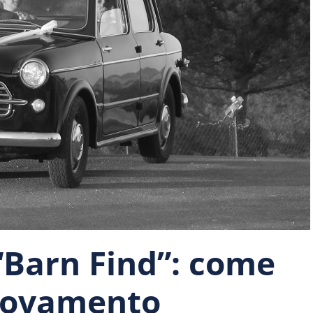
 “Barn Find”: come
trovamento