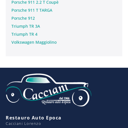
Porsche 911 2.2 T Coupè
Porsche 911 T TARGA
Porsche 912
Triumph TR 3A
Triumph TR 4
Volkswagen Maggiolino
Restauro Auto Epoca
Cacciani Lorenzo