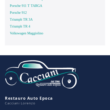
Porsche 911 T TARGA
Porsche 912
Triumph TR 3A
Triumph TR 4
Volkswagen Maggiolino
Restauro Auto Epoca
Cacciani Lorenzo