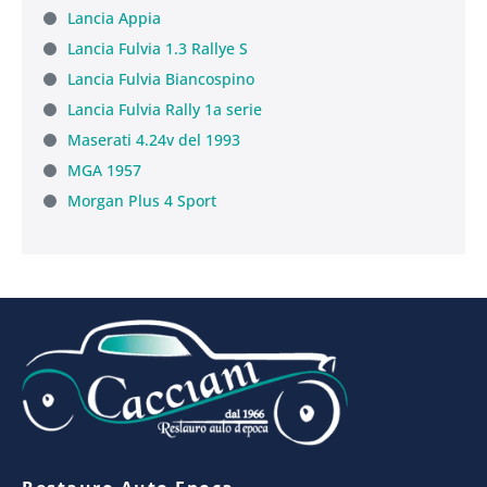
Lancia Appia
Lancia Fulvia 1.3 Rallye S
Lancia Fulvia Biancospino
Lancia Fulvia Rally 1a serie
Maserati 4.24v del 1993
MGA 1957
Morgan Plus 4 Sport