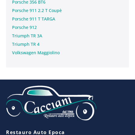
Porsche 356 BT6
Porsche 911 2.2 T Coupè
Porsche 911 T TARGA
Porsche 912
Triumph TR 3A
Triumph TR 4
Volkswagen Maggiolino
Restauro Auto Epoca