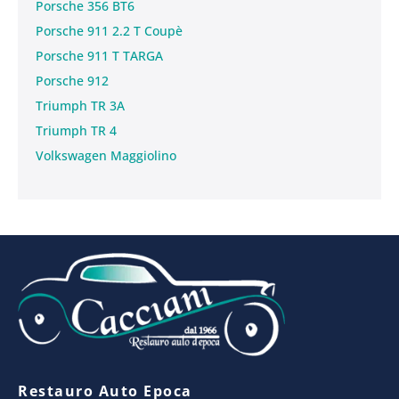
Porsche 356 BT6
Porsche 911 2.2 T Coupè
Porsche 911 T TARGA
Porsche 912
Triumph TR 3A
Triumph TR 4
Volkswagen Maggiolino
Restauro Auto Epoca