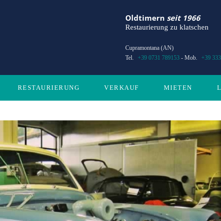
Oldtimern
seit 1966
Restaurierung zu klatschen
Cupramontana (AN)
Tel.
+39 0731 789153
- Mob.
+39 333
RESTAURIERUNG
VERKAUF
MIETEN