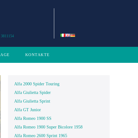
 3811154
LAGE
KONTAKTE
Alfa 2000 Spider Touring
Alfa Giulietta Spider
Alfa Giulietta Sprint
Alfa GT Junior
Alfa Romeo 1900 SS
Alfa Romeo 1900 Super Bicolore 1958
Alfa Romeo 2600 Sprint 1965