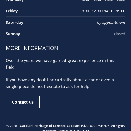
Friday
8.30 - 12.30 / 14.30 - 19.00
Saturday
by appointment
Sunday
closed
MORE INFORMATION
Over the years we have gained great experience in this
field.
If you have any doubt or curiosity about a car or even a
single piece do not hesitate to ask for help.
Contact us
© 2026 -
Cacciani Heritage di Lorenzo Cacciani
P.iva: 02917510428. All rights
reserved. Project by
Life Color