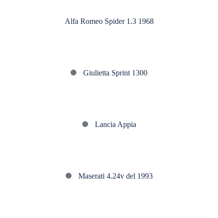
Romeo
Alfa Romeo Spider 1.3 1968
Spider
1.3
1968
Giulietta
Giulietta Sprint 1300
Sprint
1300
Lancia
Lancia Appia
Appia
Maserati
Maserati 4.24v del 1993
4.24v
del
1993