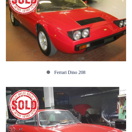
Dino
208
Ferrari Dino 208
Alfa
Romeo
GT
1300
Junior