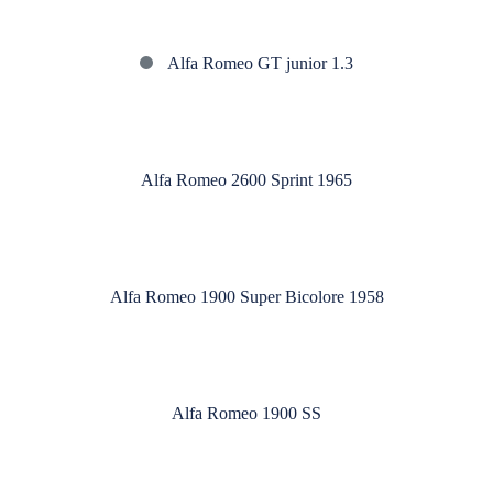
Super
Alfa
Alfa Romeo GT junior 1.3
Romeo
GT
Alfa
junior
Romeo
1.3
Alfa Romeo 2600 Sprint 1965
2600
Sprint
Alfa
1965
Romeo
Alfa Romeo 1900 Super Bicolore 1958
1900
Super
Alfa
Bicolore
Romeo
1958
Alfa Romeo 1900 SS
1900
SS
Alfa