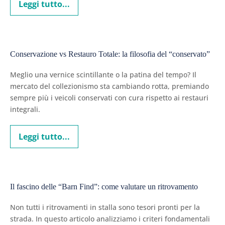
repliche
Leggi tutto...
L’evoluzione
dei
fedeli
materiali:
la
Conservazione
sfida
vs
delle
Conservazione vs Restauro Totale: la filosofia del “conservato”
repliche
Restauro
fedeli
Totale:
Meglio una vernice scintillante o la patina del tempo? Il
la
mercato del collezionismo sta cambiando rotta, premiando
sempre più i veicoli conservati con cura rispetto ai restauri
filosofia
integrali.
del
“conservato”
Leggi tutto...
Conservazione
vs
Restauro
Totale:
Il
la
fascino
filosofia
Il fascino delle “Barn Find”: come valutare un ritrovamento
del
delle
“conservato”
“Barn
Non tutti i ritrovamenti in stalla sono tesori pronti per la
Find”:
strada. In questo articolo analizziamo i criteri fondamentali