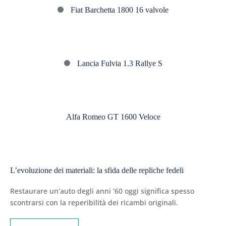
Fiat
Fiat Barchetta 1800 16 valvole
Barchetta
1800
16
Lancia
valvole
Lancia Fulvia 1.3 Rallye S
Fulvia
1.3
Alfa
Rallye
Romeo
S
Alfa Romeo GT 1600 Veloce
GT
1600
L’evoluzione
Veloce
dei
L’evoluzione dei materiali: la sfida delle repliche fedeli
materiali:
la
Restaurare un’auto degli anni ’60 oggi significa spesso
sfida
scontrarsi con la reperibilità dei ricambi originali.
delle