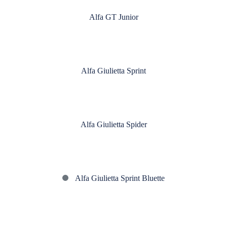
GT
Alfa GT Junior
Junior
Alfa
Giulietta
Alfa Giulietta Sprint
Sprint
Alfa
Giulietta
Alfa Giulietta Spider
Spider
Alfa
Alfa Giulietta Sprint Bluette
Giulietta
Sprint
Alfa
Bluette
2000