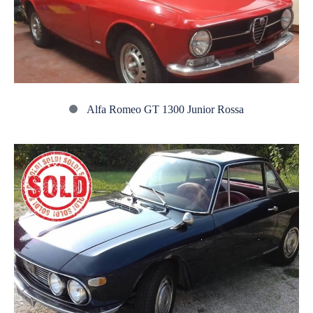
Rossa
Alfa Romeo GT 1300 Junior Rossa
Lancia
Fulvia
Rally
1a
serie