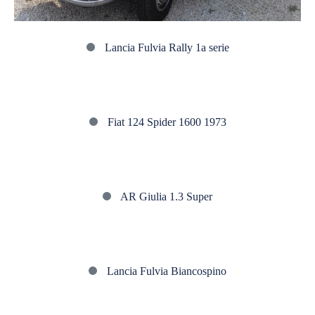
Lancia Fulvia Rally 1a serie
Fiat
Fiat 124 Spider 1600 1973
124
Spider
1600
AR
1973
AR Giulia 1.3 Super
Giulia
1.3
Super
Lancia
Lancia Fulvia Biancospino
Fulvia
Biancospino
Alfa