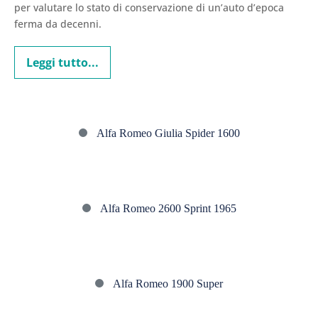
per valutare lo stato di conservazione di un’auto d’epoca
come
ferma da decenni.
valutare
un
Leggi tutto...
Il
ritrovamento
fascino
delle
“Barn
Find”:
Alfa
come
Alfa Romeo Giulia Spider 1600
valutare
Romeo
un
ritrovamento
Giulia
Spider
Alfa
1600
Alfa Romeo 2600 Sprint 1965
Romeo
2600
Sprint
Alfa
1965
Alfa Romeo 1900 Super
Romeo
1900